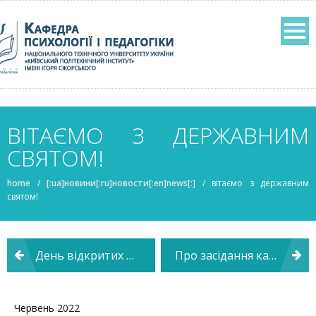
ВІТАЄМО З ДЕРЖАВНИМ
СВЯТОМ!
home
/
[:ua]новини[:ru]новости[:en]news[:]
/
вітаємо з державним
святом!
Навігація
День відкритих дверей ФСП 2022
Про засідання кафедри психології і педагогіки
записів
Червень 2022