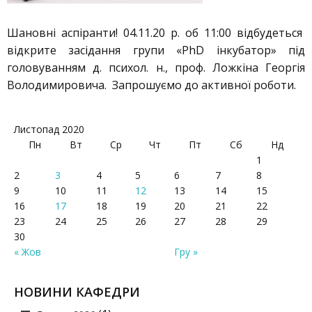
Шановні аспіранти! 04.11.20 р. об 11:00 відбудеться
відкрите засідання групи «PhD інкубатор» під
головуванням д. психол. н., проф. Ложкіна Георгія
Володимировича. Запрошуємо до активної роботи.
Листопад 2020
Пн
Вт
Ср
Чт
Пт
Сб
Нд
1
2
3
4
5
6
7
8
9
10
11
12
13
14
15
16
17
18
19
20
21
22
23
24
25
26
27
28
29
30
« Жов
Гру »
НОВИНИ КАФЕДРИ