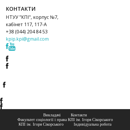
КОНТАКТИ
НТУУ "КПІ", корпус №7,
кабінет 117, 117-А
+38 (044) 204 84 53
kpip.kpi@gmail.com
Викладачі
Контакти
Факультет соціології і права КПІ ім. Ігоря Сікорського
КПІ ім. Ігоря Сікорського
Індивідуальна робота