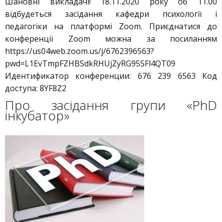
Шановні викладачі! 18.11.2020 року об 11.00
відбудеться засідання кафедри психології і
педагогіки на платформі Zoom. Приєднатися до
конференції Zoom можна за посиланням
https://us04web.zoom.us/j/6762396563?
pwd=L1EvTmpFZHBSdkRHUjZyRG95SFl4QT09
Идентификатор конференции: 676 239 6563 Код
доступа: 8YF8Z2
Про засідання групи «PhD
інкубатор»