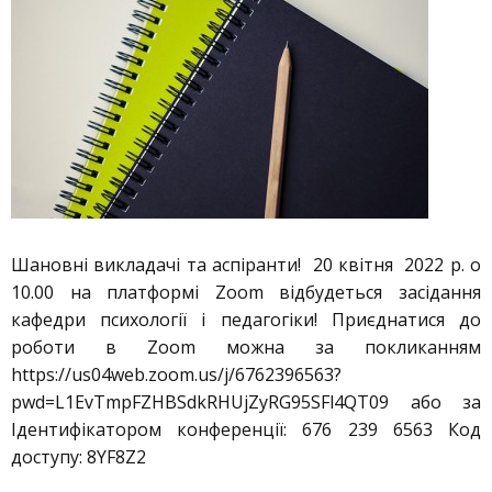
Шановні викладачі та аспіранти! 20 квітня 2022 р. о
10.00 на платформі Zoom відбудеться засідання
кафедри психології і педагогіки! Приєднатися до
роботи в Zoom можна за покликанням
https://us04web.zoom.us/j/6762396563?
pwd=L1EvTmpFZHBSdkRHUjZyRG95SFl4QT09 або за
Ідентифікатором конференції: 676 239 6563 Код
доступу: 8YF8Z2