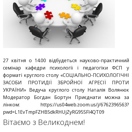
27 квітня о 14.00 відбудеться науково-практичний
семінар кафедри психології і педагогіки ФСП у
форматі круглого столу «СОЦІАЛЬНО-ПСИХОЛОГІЧНІ
ЗАСОБИ ПРОТИДІЇ ЗБРОЙНОЇ АГРЕСІЇ ПРОТИ
УКРАЇНИ» Ведуча круглого столу Наталія Волянюк
Модератор Богдан Бортун Приєднати можна за
лінком: https://us04web.zoom.us/j/6762396563?
pwd=L1EvTmpFZHBSdkRHUjZyRG95SFl4QT09
Вітаємо з Великоднем!