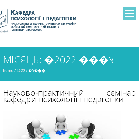
МІСЯЦЬ: �צ��� 2022
home
/
2022
/
�צ���
Науково-практичний семінар
кафедри психології і педагогіки