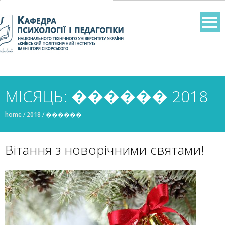
МІСЯЦЬ: ������ 2018
home
/
2018
/
������
Вітання з новорічними святами!