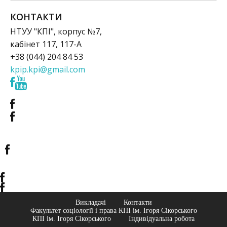
КОНТАКТИ
НТУУ "КПІ", корпус №7,
кабінет 117, 117-А
+38 (044) 204 84 53
kpip.kpi@gmail.com
Викладачі
Контакти
Факультет соціології і права КПІ ім. Ігоря Сікорського
КПІ ім. Ігоря Сікорського
Індивідуальна робота