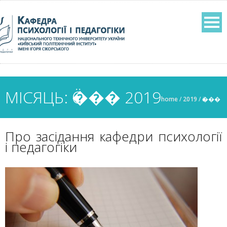
МІСЯЦЬ: Ӧ��� 2019
home
/
2019
/
ӧ���
Про засідання кафедри психології
і педагогіки