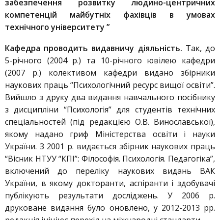
забезпечення розвитку людино-центричних
компетенцій майбутніх фахівців в умовах
технічного університету ”
Кафедра проводить видавничу діяльність.
Так, до
5-річного (2004 р.) та 10-річного ювілею кафедри
(2007 р.) колективом кафедри видано збірники
наукових праць “Психологічний ресурс вищої освіти”.
Вийшло з друку два видання навчального посібнику
з дисципліни “Психологія” для студентів технічних
спеціальностей (під редакцією О.В. Винославської),
якому надано гриф Міністерства освіти і науки
України. З 2001 р. видається збірник наукових праць
“Вісник НТУУ “КПІ”: Філософія. Психологія. Педагогіка”,
включений до переліку наукових видань ВАК
України, в якому докторанти, аспіранти і здобувачі
публікують результати досліджень. У 2006 р.
друковане видання було оновлено, у 2012-2013 рр.