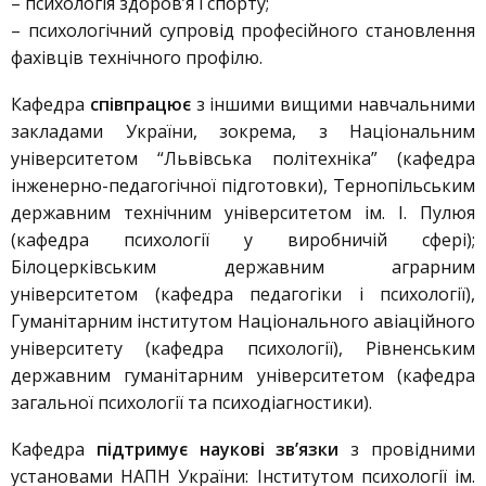
– психологія здоров’я і спорту;
– психологічний супровід професійного становлення
фахівців технічного профілю.
Кафедра
співпрацює
з іншими вищими навчальними
закладами України, зокрема, з Національним
університетом “Львівська політехніка” (кафедра
інженерно-педагогічної підготовки), Тернопільським
державним технічним університетом ім. І. Пулюя
(кафедра психології у виробничій сфері);
Білоцерківським державним аграрним
університетом (кафедра педагогіки і психології),
Гуманітарним інститутом Національного авіаційного
університету (кафедра психології), Рівненським
державним гуманітарним університетом (кафедра
загальної психології та психодіагностики).
Кафедра
підтримує наукові зв’язки
з провідними
установами НАПН України: Інститутом психології ім.