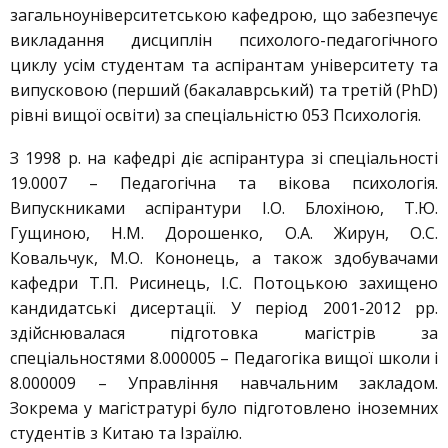
загальноуніверситетською кафедрою, що забезпечує
викладання дисциплін психолого-педагогічного
циклу усім студентам та аспірантам університету та
випусковою (перший (бакалаврський) та третій (PhD)
рівні вищої освіти) за спеціальністю 053 Психологія.
З 1998 р. на кафедрі діє аспірантура зі спеціальності
19.0007 – Педагогічна та вікова психологія.
Випускниками аспірантури І.О. Блохіною, Т.Ю.
Гущиною, Н.М. Дорошенко, О.А. Жирун, О.С.
Ковальчук, М.О. Кононець, а також здобувачами
кафедри Т.П. Рисинець, І.С. Потоцькою захищено
кандидатські дисертації. У період 2001-2012 рр.
здійснювалася підготовка магістрів за
спеціальностями 8.000005 – Педагогіка вищої школи і
8.000009 – Управління навчальним закладом.
Зокрема у магістратурі було підготовлено іноземних
студентів з Китаю та Ізраїлю.