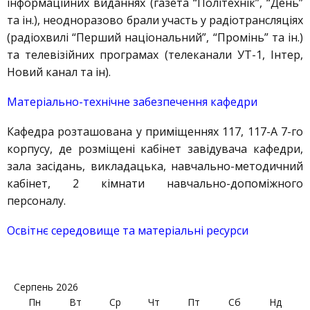
інформаційних виданнях (газета “Політехнік”, “День”
та ін.), неодноразово брали участь у радіотрансляціях
(радіохвилі “Перший національний”, “Промінь” та ін.)
та телевізійних програмах (телеканали УТ-1, Інтер,
Новий канал та ін).
Матеріально-технічне забезпечення кафедри
Кафедра розташована у приміщеннях 117, 117-А 7-го
корпусу, де розміщені кабінет завідувача кафедри,
зала засідань, викладацька, навчально-методичний
кабінет, 2 кімнати навчально-допоміжного
персоналу.
Освітнє середовище та матеріальні ресурси
Серпень 2026
Пн
Вт
Ср
Чт
Пт
Сб
Нд