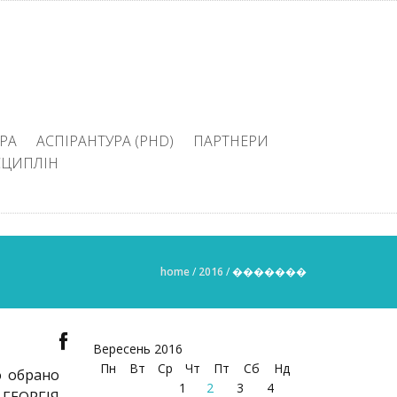
РА
АСПІРАНТУРА (PHD)
ПАРТНЕРИ
СЦИПЛІН
home
/
2016
/
�������
Вересень 2016
Пн
Вт
Ср
Чт
Пт
Сб
Нд
о обрано
1
2
3
4