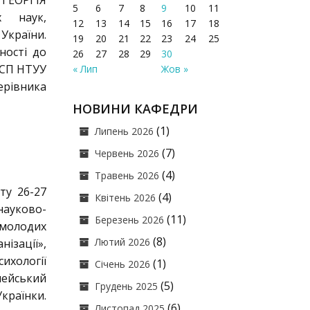
ГЕОРГІЯ
5
6
7
8
9
10
11
х наук,
12
13
14
15
16
17
18
України.
19
20
21
22
23
24
25
ності до
26
27
28
29
30
ФСП НТУУ
« Лип
Жов »
рівника
НОВИНИ КАФЕДРИ
(1)
Липень 2026
(7)
Червень 2026
(4)
Травень 2026
ту 26-27
(4)
Квітень 2026
науково-
(11)
Березень 2026
 молодих
(8)
Лютий 2026
ізації»,
ихології
(1)
Січень 2026
пейський
(5)
Грудень 2025
раїнки.
(6)
Листопад 2025