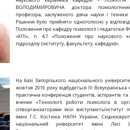
наукового керівника кафедри – ЛОЖКІНА 
ВОЛОДИМИРОВИЧА доктора психологічни
професора, заслуженого діяча науки і техніки 
Рішення було прийнято одноголосно у відповід
Положення про кафедру психології і педагогіки 
«КПІ», п. 4.7 «Положення про наукового ке
підрозділу (інституту, факультету, кафедри)».
На базі Запорізького національного університе
жовтня 2016 року відбудеться ІІІ Всеукраїнська 
практична конференція студентів, аспірантів та
вчених «Технології роботи психолога в орган
співорганізаторами якої виступаютьІнститут пс
імені Г.С. Костюка НАПН України, Східноєвро
національний університет імені Лесі Ук