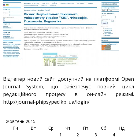
Відтепер новий сайт доступний на платформі Open
Journal System, що забезпечує повний цикл
редакційного процесу в он-лайн режимі.
http://journal-phipsyped.kpi.ua/login/
Жовтень 2015
Пн
Вт
Ср
Чт
Пт
Сб
Нд
1
2
3
4