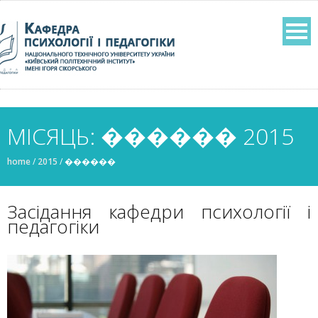
МІСЯЦЬ: ������ 2015
home
/
2015
/
������
Засідання кафедри психології і
педагогіки