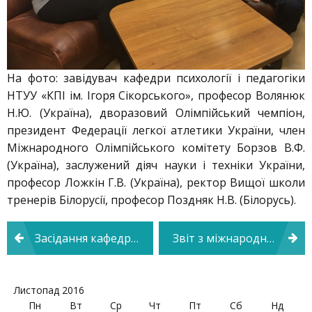
На фото: завідувач кафедри психології і педагогіки
НТУУ «КПІ ім. Ігоря Сікорського», професор Волянюк
Н.Ю. (Україна), дворазовий Олімпійський чемпіон,
президент Федерації легкої атлетики України, член
Міжнародного Олімпійського комітету Борзов В.Ф.
(Україна), заслужений діяч науки і техніки України,
професор Ложкін Г.В. (Україна), ректор Вищої школи
тренерів Білорусії, професор Поздняк Н.В. (Білорусь).
Навігація
Засідання кафедри психології і педагогіки
Звіт з міжнародного наукового співробітництва кафедри
записів
Листопад 2016
Пн
Вт
Ср
Чт
Пт
Сб
Нд