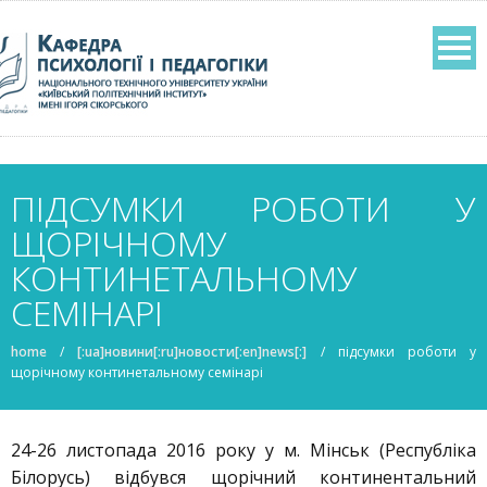
ПІДСУМКИ РОБОТИ У
ЩОРІЧНОМУ
КОНТИНЕТАЛЬНОМУ
СЕМІНАРІ
home
/
[:ua]новини[:ru]новости[:en]news[:]
/
підсумки роботи у
щорічному континетальному семінарі
24-26 листопада 2016 року у м. Мінськ (Республіка
Білорусь) відбувся щорічний континентальний