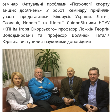
семінар «Актуальні проблеми «Психології спорту
вищих досягнень». У роботі семінару прийняли
участь представники Білорусії, України, Латвії,
Словенії, Норвегії та Швеції. Співробітники НТУУ
«КПІ ім. Ігоря Сікорського» професор Ложкін Георгій
Володмирович та професор Волянюк Наталія
Юріївна виступили з науковими доповідями.