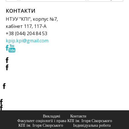
КОНТАКТИ
НТУУ "КПІ", корпус №7,
кабінет 117, 117-А
+38 (044) 204 84 53
kpip.kpi@gmail.com
Викладачі
Контакти
Факультет соціології і права КПІ ім. Ігоря Сікорського
КПІ ім. Ігоря Сікорського
Індивідуальна робота