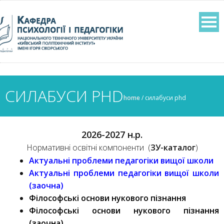
СИЛАБУСИ PHD
home
/
силабуси phd
2026-2027 н.р.
Нормативні освітні компоненти (
ЗУ-каталог
)
Актуальні проблеми педагогіки вищої школи
Актуальні проблеми педагогіки вищої школи
(заочна)
Філософські основи нукового пізнання
Філософські основи нукового пізнання
(заочна)