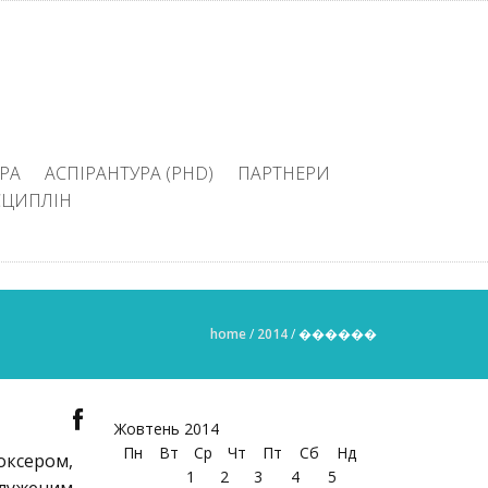
РА
АСПІРАНТУРА (PHD)
ПАРТНЕРИ
СЦИПЛІН
home
/
2014
/
������
Жовтень 2014
Пн
Вт
Ср
Чт
Пт
Сб
Нд
боксером,
1
2
3
4
5