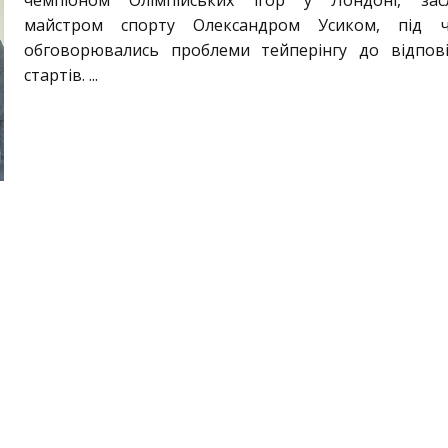
чемпіоном Олімпійських ігор у Лондоні, зас
майстром спорту Олександром Усиком, під ч
обговорювались проблеми тейперінгу до відпов
стартів. ...