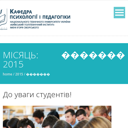
МІСЯЦЬ: �������
2015
home
/
2015
/
�������
До уваги студентів!