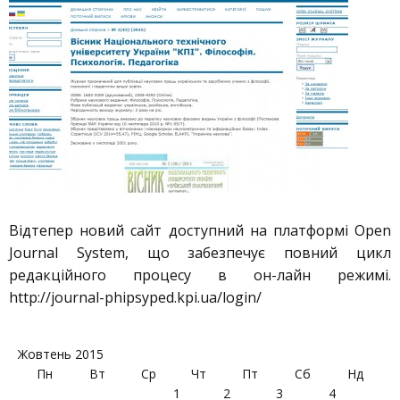
Відтепер новий сайт доступний на платформі Open
Journal System, що забезпечує повний цикл
редакційного процесу в он-лайн режимі.
http://journal-phipsyped.kpi.ua/login/
Жовтень 2015
Пн
Вт
Ср
Чт
Пт
Сб
Нд
1
2
3
4