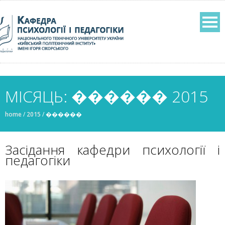
МІСЯЦЬ: ������ 2015
home
/
2015
/
������
Засідання кафедри психології і
педагогіки