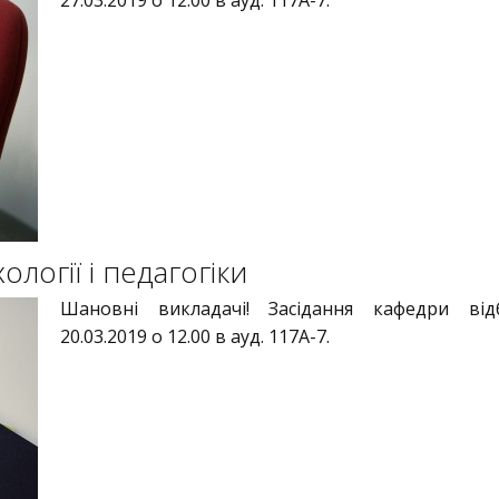
27.03.2019 о 12.00 в ауд. 117А-7.
логії і педагогіки
Шановні викладачі! Засідання кафедри відб
20.03.2019 о 12.00 в ауд. 117А-7.