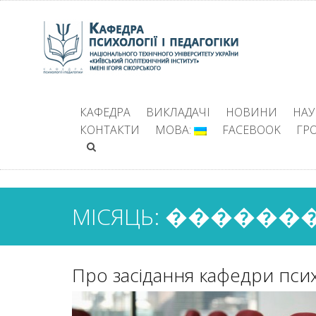
КАФЕДРА
ВИКЛАДАЧІ
НОВИНИ
НАУ
КОНТАКТИ
МОВА:
FACEBOOK
ГР
МІСЯЦЬ: �������
Про засідання кафедри психо