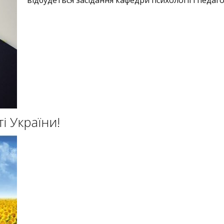
відбудеться засідання кафедри психології і педаго
і України!