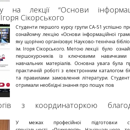
у на лекції “Основи інформац
 Ігоря Сікорського
Студенти першого курсу групи СА-51 успішно пр
ознайомчу лекцію «Основи інформаційної грамо
яку щорічно організовує Науково-технічна бібліо
ім. Ігоря Сікорського. Метою лекції було озна
першокурсників із ключовими навичками
навчальних матеріалів. Основна увага була п
практичній роботі з електронним каталогом бі
та правилами замовлення літератури. Студен
отримали необхідні знання про пошук пов
ологів з координаторкою благод
У межах професійної підготовки сту
спеціальності «Психологія» Національного те