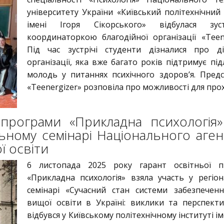
університету України «Київський політехнічний 
імені Ігоря Сікорського» відбулася зус
координаторкою благодійної організації «Teene
Під час зустрічі студенти дізналися про ді
організації, яка вже багато років підтримує під
молодь у питаннях психічного здоров’я. Пред
«Teenergizer» розповіла про можливості для прох
 програми «Прикладна психологія»
ьному семінарі Національного аген
ї освіти
6 листопада 2025 року гарант освітньої п
«Прикладна психологія» взяла участь у регіо
семінарі «Сучасний стан системи забезпеченн
вищої освіти в Україні: виклики та перспект
відбувся у Київському політехнічному інституті ім