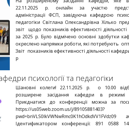
На розширеному засіданні кафедри, яке ві
22.11.2025 р. онлайн за участю предст
адміністрації ФСП, завідуюча кафедрою психо
педагогіки Світлана Олександрівна Хілько пре
звіт щодо показників ефективності діяльності
за 2025 р. Було відмічено основні здобутки ка
окреслено напрямки роботи, які потребують опти
Звіт показників ефективності діяльності кафедри
р
федри психології та педагогіки
Шановні колеги! 22.11.2025 р. о 10.00 від
розширене засідання кафедри в режимі 
Приєднатися до конференції можна за поси
https://us05web.zoom.us/j/89105881403?
pwd=bnVLS0lkVWNwRmc0K1hOdkdVV1FVdz09
Ідентификатором конференції: 891 0588 14