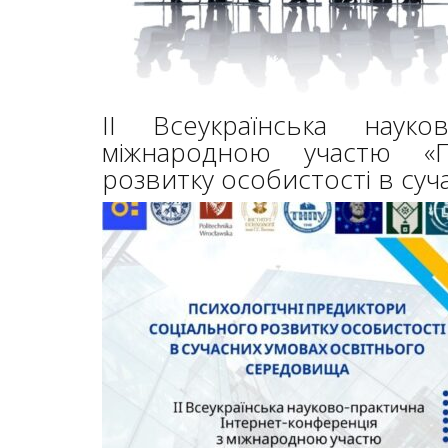
ІІ Всеукраїнська науко
міжнародною участю «Пс
розвитку особистості в су