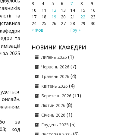
дбулось
3
4
5
6
7
8
9
авників
10
11
12
13
14
15
16
логії та
17
18
19
20
21
22
23
дставила
24
25
26
27
28
29
30
« Жов
Гру »
 кафедри
федри та
мізації!
НОВИНИ КАФЕДРИ
 за 2025
(1)
Липень 2026
(7)
Червень 2026
(4)
Травень 2026
(4)
Квітень 2026
будеться
(11)
Березень 2026
онлайн.
(8)
Лютий 2026
ланням:
(1)
Січень 2026
 або за
(5)
Грудень 2025
03; код
(6)
Листопад 2025