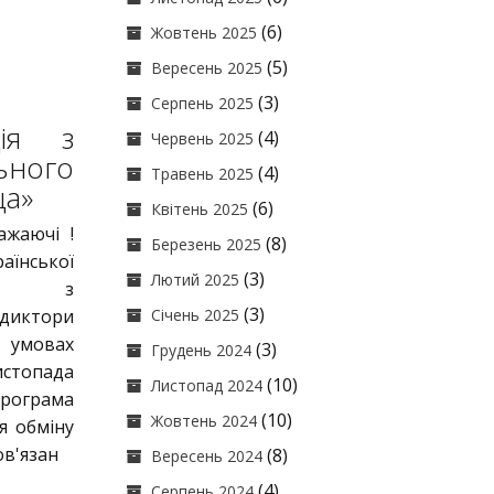
(6)
Жовтень 2025
(5)
Вересень 2025
(3)
Серпень 2025
ція з
(4)
Червень 2025
ьного
(4)
Травень 2025
ща»
(6)
Квітень 2025
ажаючі !
(8)
Березень 2025
аїнської
(3)
Лютий 2025
нції з
(3)
диктори
Січень 2025
х умовах
(3)
Грудень 2024
истопада
(10)
Листопад 2024
Програма
(10)
Жовтень 2024
я обміну
ов'язан
(8)
Вересень 2024
(4)
Серпень 2024