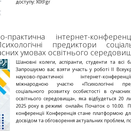
доступу: X0tFgr
во-практична інтернет-конферен
ихологічні предиктори соціал
часних умовах освітнього середови
Шановні колеги, аспіранти, студенти та всі б
Запрошуємо вас взяти участь у роботі ІІ Всеукр
науково-практичної інтернет-конфере
міжнародною участю «Психологічні пре
соціального розвитку особистості в сучасни
освітнього середовища», яка відбудеться 20 л
2025 року в режимі онлайн. Початок о 10.00. 
конференції Конференція стане платформою дл
досвідом та обговорення актуальних проблем, п