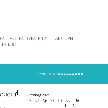
РА
АСПІРАНТУРА (PHD)
ПАРТНЕРИ
СЦИПЛІН
home
/
2025
/
���������
логії
Листопад 2025
Пн
Вт
Ср
Чт
Пт
Сб
Нд
1
2