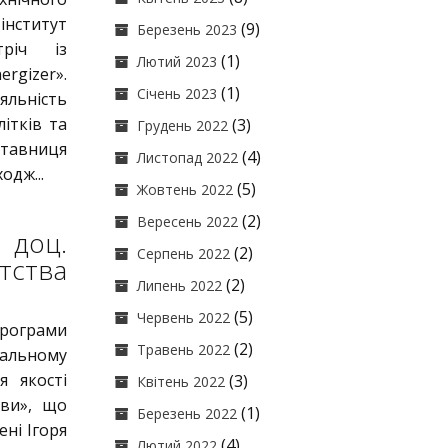
інститут
(9)
Березень 2023
тріч із
(1)
Лютий 2023
rgizer».
(1)
Січень 2023
яльність
літків та
(3)
Грудень 2022
ставниця
(4)
Листопад 2022
одж...
(5)
Жовтень 2022
(2)
Вересень 2022
 доц.
(2)
Серпень 2022
тства
(2)
Липень 2022
(5)
Червень 2022
рограми
(2)
Травень 2022
нальному
я якості
(3)
Квітень 2022
иви», що
(1)
Березень 2022
ені Ігоря
(4)
Лютий 2022