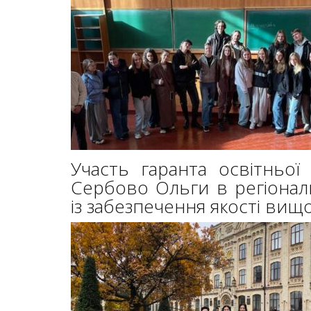
Участь гаранта освітньої
Сербово Ольги в регіонал
із забезпечення якості вищо