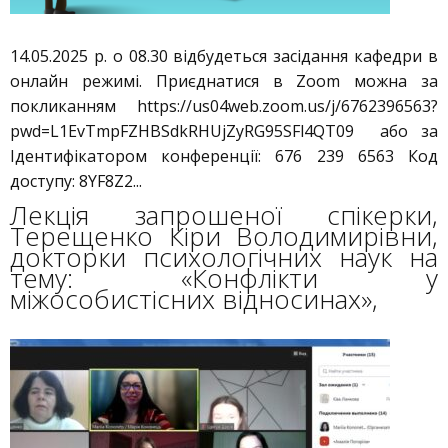
14.05.2025 р. о 08.30 відбудеться засідання кафедри в
онлайн режимі. Приєднатися в Zoom можна за
покликанням https://us04web.zoom.us/j/6762396563?
pwd=L1EvTmpFZHBSdkRHUjZyRG95SFl4QT09 або за
Ідентифікатором конференції: 676 239 6563 Код
доступу: 8YF8Z2...
Лекція запрошеної спікерки,
Терещенко Кіри Володимирівни,
докторки психологічних наук на
тему: «Конфлікти у
міжособистісних відносинах»,