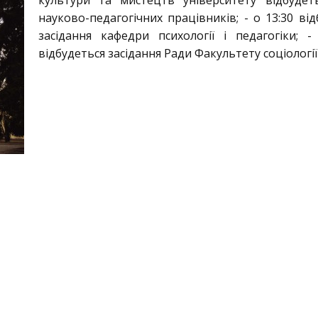
культури та мистецтв університету відбудеть
науково-педагогічних працівників; - о 13:30 від
засідання кафедри психології і педагогіки; -
відбудеться засідання Ради Факультету соціології 