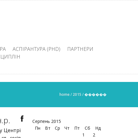
РА
АСПІРАНТУРА (PHD)
ПАРТНЕРИ
СЦИПЛІН
home
/
2015
/
������
.р.
Серпень 2015
Пн
Вт
Ср
Чт
Пт
Сб
Нд
 у Центрі
1
2