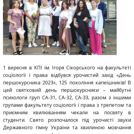
1 вересня в КПІ ім. Ігоря Сікорського на факультеті
соціології і права відбувся урочистий захід «День
першокурсника 2023», 125 покоління капеішників! В
цей святковий день першокурсники – майбутні
психологи груп СА-31, СА-32, СА-33, разом з іншими
групами факультету соціології і права з трепетом та
приємним хвилюванням чекали на посвяту в
студенти. Свято розпочалося під урочисті звуки
Державного гімну України та хвилиною мовчання