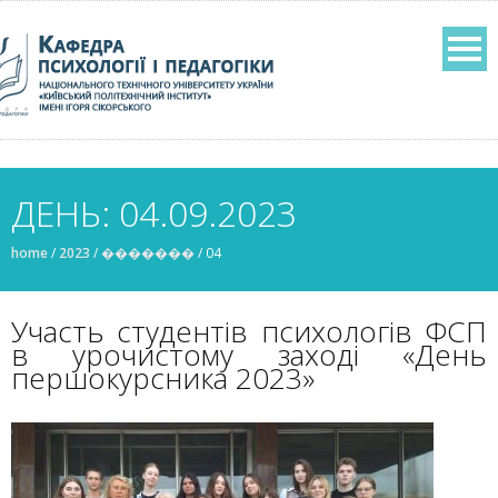
ДЕНЬ: 04.09.2023
home
/
2023
/
�������
/
04
Участь студентів психологів ФСП
в урочистому заході «День
першокурсника 2023»