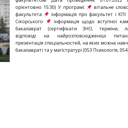
факультетом! Дата проведення: 01.07.2022 
орієнтовно 15:30) У програмі:
вітальне слов
факультета
інформація про факультет і КПІ і
Сікорського
інформація щодо вступної кам
бакалаврат (сертифікати ЗНО, терміни, ла
відповіді на найрозповсюдженіші пит
презентація спеціальностей, на яких можна навч
бакалавраті та у магістратурі (053 Психологія, 054 