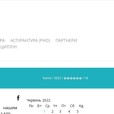
РА
АСПІРАНТУРА (PHD)
ПАРТНЕРИ
СЦИПЛІН
home
/
2022
/
������
/
18
Червень 2022
Пн
Вт
Ср
Чт
Пт
Сб
Нд
 нашим
1
2
3
4
5