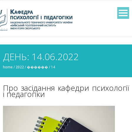
ДЕНЬ: 14.06.2022
home
/
2022
/
������
/
14
Про засідання кафедри психології
і педагогіки