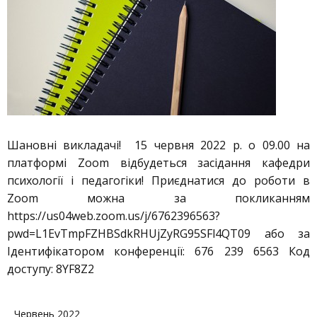
Шановні викладачі! 15 червня 2022 р. о 09.00 на
платформі Zoom відбудеться засідання кафедри
психології і педагогіки! Приєднатися до роботи в
Zoom можна за покликанням
https://us04web.zoom.us/j/6762396563?
pwd=L1EvTmpFZHBSdkRHUjZyRG95SFl4QT09 або за
Ідентифікатором конференції: 676 239 6563 Код
доступу: 8YF8Z2
Червень 2022