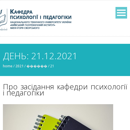
ДЕНЬ: 21.12.2021
home
/
2021
/
������
/
21
Про засідання кафедри психології
і педагогіки