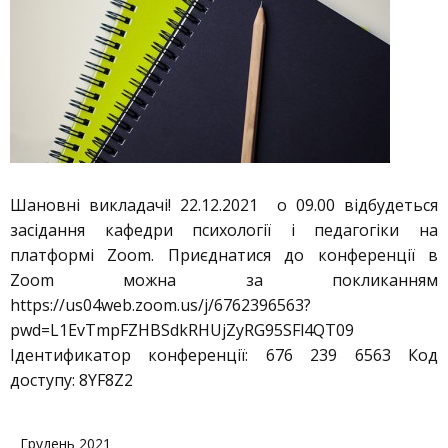
Шановні викладачі! 22.12.2021 о 09.00 відбудеться
засідання кафедри психології і педагогіки на
платформі Zoom. Приєднатися до конференції в
Zoom можна за покликанням
https://us04web.zoom.us/j/6762396563?
pwd=L1EvTmpFZHBSdkRHUjZyRG95SFl4QT09
Ідентификатор конференції: 676 239 6563 Код
доступу: 8YF8Z2
Грудень 2021