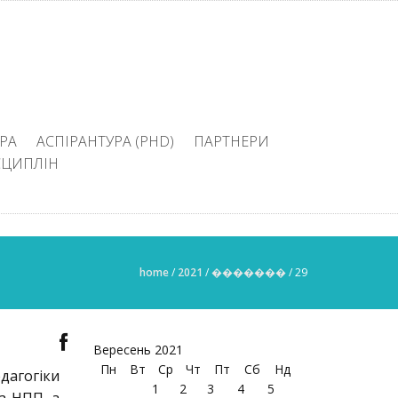
РА
АСПІРАНТУРА (PHD)
ПАРТНЕРИ
СЦИПЛІН
home
/
2021
/
�������
/
29
Вересень 2021
Пн
Вт
Ср
Чт
Пт
Сб
Нд
дагогіки
1
2
3
4
5