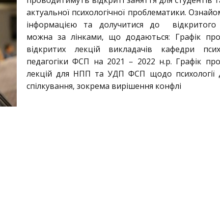
проводитимуть відкриті заняття для студентів 
актуальної психологічної проблематики. Ознайо
інформацією та долучитися до відкритого 
можна за лінками, що додаються: Графік пр
відкритих лекцій викладачів кафедри психо
педагогіки ФСП на 2021 – 2022 н.р. Графік пр
лекцій для НПП та УДП ФСП щодо психології 
спілкування, зокрема вирішення конфлі