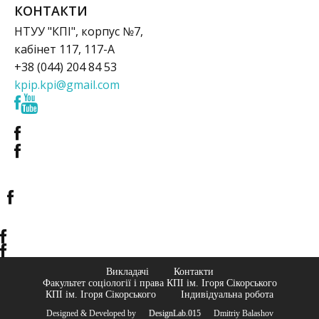
КОНТАКТИ
НТУУ "КПІ", корпус №7,
кабінет 117, 117-А
+38 (044) 204 84 53
kpip.kpi@gmail.com
Викладачі
Контакти
Факультет соціології і права КПІ ім. Ігоря Сікорського
КПІ ім. Ігоря Сікорського
Індивідуальна робота
Designed & Developed by
© DesignLab.015
© Dmitriy Balashov