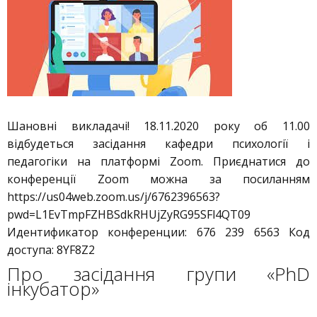
Шановні викладачі! 18.11.2020 року об 11.00
відбудеться засідання кафедри психології і
педагогіки на платформі Zoom. Приєднатися до
конференції Zoom можна за посиланням
https://us04web.zoom.us/j/6762396563?
pwd=L1EvTmpFZHBSdkRHUjZyRG95SFl4QT09
Идентификатор конференции: 676 239 6563 Код
доступа: 8YF8Z2
Про засідання групи «PhD
інкубатор»