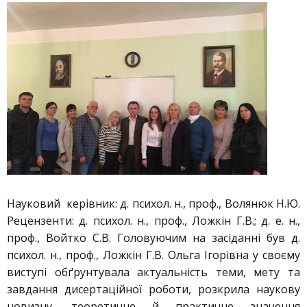
Науковий керівник: д. психол. н., проф., Волянюк Н.Ю.
Рецензенти: д. психол. н., проф., Ложкін Г.В.; д. е. н.,
проф., Войтко С.В. Головуючим на засіданні був д.
психол. н., проф., Ложкін Г.В. Ольга Ігорівна у своєму
виступі обґрунтувала актуальність теми, мету та
завдання дисертаційної роботи, розкрила наукову
новизну, теоретичне й практичне значення