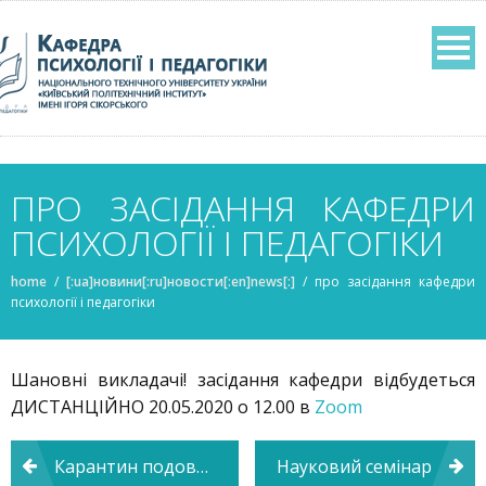
ПРО ЗАСІДАННЯ КАФЕДРИ
ПСИХОЛОГІЇ І ПЕДАГОГІКИ
home
/
[:ua]новини[:ru]новости[:en]news[:]
/
про засідання кафедри
психології і педагогіки
Шановні викладачі! засідання кафедри відбудеться
ДИСТАНЦІЙНО 20.05.2020 о 12.00 в
Zoom
Навігація
Карантин подовжено до 22.05.2020
Науковий семінар