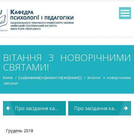
ВІТАННЯ З НОВОРІЧНИМИ
СВЯТАМИ!
home
/
[:ua]новини[:ru]новости[:en]news[:]
/
вітання з новорічними
святами!
Навігація
Про засідання кафедри психології і педагогіки
Про засідання кафедри психології і педагогіки
записів
Грудень 2018