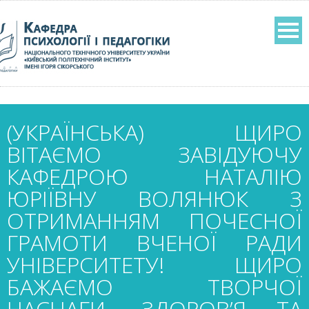
(УКРАЇНСЬКА) ЩИРО
ВІТАЄМО ЗАВІДУЮЧУ
КАФЕДРОЮ НАТАЛІЮ
ЮРІЇВНУ ВОЛЯНЮК З
ОТРИМАННЯМ ПОЧЕСНОЇ
ГРАМОТИ ВЧЕНОЇ РАДИ
УНІВЕРСИТЕТУ! ЩИРО
БАЖАЄМО ТВОРЧОЇ
НАСНАГИ, ЗДОРОВ’Я ТА