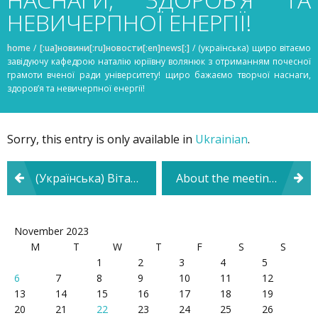
НЕВИЧЕРПНОЇ ЕНЕРГІЇ!
home
/
[:ua]новини[:ru]новости[:en]news[:]
/
(українська) щиро вітаємо
завідуючу кафедрою наталію юріївну волянюк з отриманням почесної
грамоти вченої ради університету! щиро бажаємо творчої наснаги,
здоров’я та невичерпної енергії!
Sorry, this entry is only available in
Ukrainian
.
Post
(Українська) Вітаємо професора кафедри Георгія Володимировича Ложкіна з отриманням Почесної грамоти Вченої ради університету! Бажаємо міцного здоров’я та довголіття!
About the meeting of the Department of Psychology and Pedagogy
navigation
November 2023
M
T
W
T
F
S
S
1
2
3
4
5
6
7
8
9
10
11
12
13
14
15
16
17
18
19
20
21
22
23
24
25
26