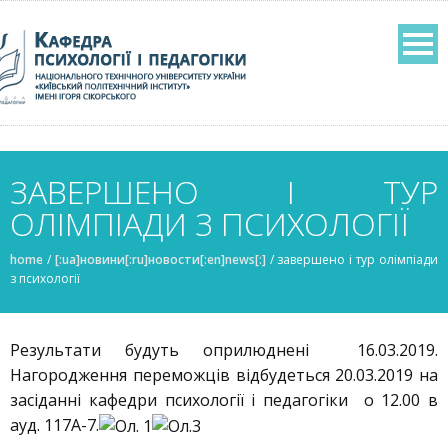
ЗАВЕРШЕНО І ТУР
ОЛІМПІАДИ З ПСИХОЛОГІЇ
home
/
[:ua]новини[:ru]новости[:en]news[:]
/
завершено і тур олімпіади
з психології
Результати будуть оприлюднені 16.03.2019.
Нагородження переможців відбудеться 20.03.2019 на
засіданні кафедри психології і педагогіки о 12.00 в
ауд. 117А-7.