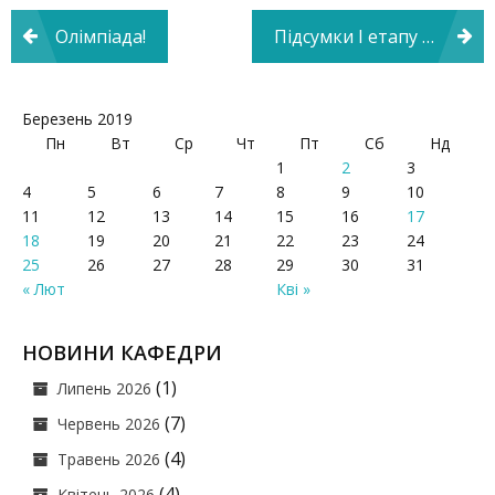
Навігація
Олімпіада!
Підсумки I етапу Всеукраїнської студентської олімпіади з психології
записів
Березень 2019
Пн
Вт
Ср
Чт
Пт
Сб
Нд
1
2
3
4
5
6
7
8
9
10
11
12
13
14
15
16
17
18
19
20
21
22
23
24
25
26
27
28
29
30
31
« Лют
Кві »
НОВИНИ КАФЕДРИ
(1)
Липень 2026
(7)
Червень 2026
(4)
Травень 2026
(4)
Квітень 2026