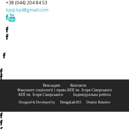
+38 (044) 204 84 53
kpip.kpi@gmail.com
Викладачі
Контакти
Факультет соціології і права КПІ ім. Ігоря Сікорського
КПІ ім. Ігоря Сікорського
Індивідуальна робота
Designed & Developed by
© DesignLab.015
© Dmitriy Balashov