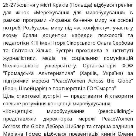
26-27 жовтня у місті Краків (Польща) відбувся тренінг
для жінок «Мережування для миробудування» в
рамках програми «Україна: бачення миру на основі
потреб. Розбудова миру під час конфлікту», участь у
якому брали доцентки кафедри психології та
педагогіки КПІ імені Ігоря Сікорського Ольга Сербова
та Світлана Хілько. Зустріч проходила в Інституті
журналістики, медіа та соціальних комунікацій
Ягеллонського університету. Організатори: ХОФ
“Громадська Альтернатива” (Харків, Україна) за
підтримки мережі “PeaceWomen Across the Globe”
(Берн, Швейцарія) в партнерстві з ГО “Смарта”
Ціль стартової зустрічі — представити й створити
спільне розуміння концепції миробудування.
«Концепцію миробудування (peacbuilding)»
представляли директорка мережі PeaceWomen
Accross the Globe Дебора Шиблер та старша радниця
Маріана Гомес; відбулася презентація книги Олени