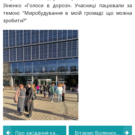
Зіненко «Голоси в дорозі». Учасниці пацювали за
темою: “Миробудування в моїй громаді: що можна
зробити?”
Навігація
Про засідання кафедри психології та педагогіки
Вітаємо Волянюк Наталію Юріївну з отриманням Грамоти Верховної Ради України